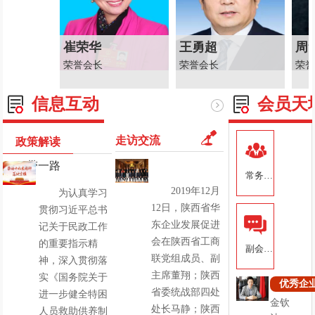
崔荣华
王勇超
周素
荣誉会长
荣誉会长
荣誉
信息互动
会员天
走访交流
政策解读
一带一路
常务副
2019年12月
为认真学习
会长企
12日，陕西省华
贯彻习近平总书
东企业发展促进
业
记关于民政工作
会在陕西省工商
的重要指示精
副会长
联党组成员、副
神，深入贯彻落
企业
主席董翔；陕西
实《国务院关于
优秀企
省委统战部四处
进一步健全特困
金钦
处长马静；陕西
人员救助供养制