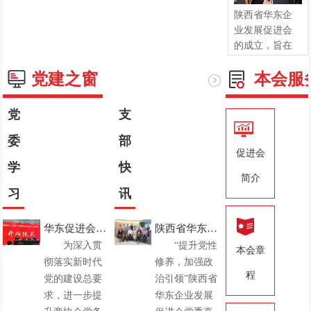
陕西省华东企
业发展促进会
的成立，旨在
助力陕西经济
党建之窗
本会服
腾飞,平衡与协
调全国经济可
持续发展。为
党
支
在陕的华东地
区六省一市的
委
部
企业提供起
促进会
学
快
来...
[更多]
简介
习
讯
华东促进会参
陕西省华东企
为深入贯
“提升党性
加陕西省总商
业发展促进会
本会章
彻落实新时代
修养，加强政
会党委2025年
党委直属一支
程
党的建设总要
治引领”陕西省
度党务骨干赴
部、二支部和
求，进一步提
华东企业发展
榆林培训
三支部党员学