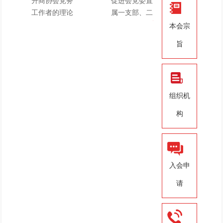
升商协会党务
促进会党委直
工作者的理论
属一支部、二
素养和业务
支部和三...
[详
本会宗
能...
[详细]
细]
旨
华东促进会参加陕西省
中共陕西省华东企业发
总商会党委2025年度党
华东促进会党委与中共
展促进会党委第四党支
热烈祝贺我会党委书记
务骨干
陕西省委党校研究生院
华东促进会党委领导班
部成立大会
李蓟等同志荣获省工商
陕西省华东企业发展促
党总支开展
子学习贯彻党的二十大
党建引领｜“喜迎二十
联授予的优
进会党委直属一支部、
热烈祝贺华东促进
组织机
报告
大 永远跟党走——华
华东促进会党委第一党
二支部和三
会“学习贯彻习近平总
组织党员赴八路军西安
构
东促进会党
支部例行会议圆满召
书记在企业家座
办事处纪念馆参观学习
开！
主题党日活
入会申
请